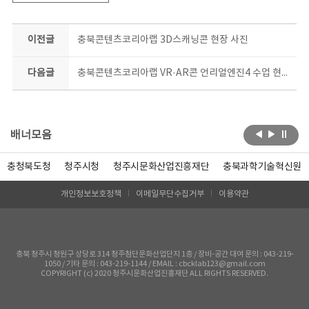
이전글
충북콘텐츠코리아랩 3D스캐닝콘 현장 사진
다음글
충북콘텐츠코리아랩 VR·AR콘 언리얼엔진4 수업 현장 사진
배너모음
충청북도청
청주시청
청주시문화산업진흥재단
충북과학기술혁신원
개인정보보호정책
이메일무단수집거부
이용약관
충북 청주시 청원구 상당로 314 청주첨단문화산업단지 1층 / 장비-공간 대여 문의 : 043-219-
1050 / 기타 문의 : 043-219-1144 / EMAIL : cbcklab123@gmail.com
COPYRIGHT (c) 2020 청주시문화산업진흥재단 ALL RIGHTS RESERVED.