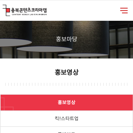
충북콘텐츠코리아랩
홍보마당
홍보영상
홍보영상
킥!스타트업