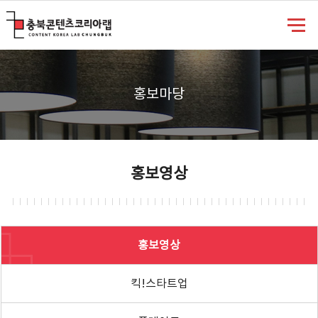
충북콘텐츠코리아랩
홍보마당
홍보영상
홍보영상
킥!스타트업