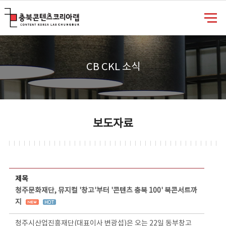
충북콘텐츠코리아랩
CB CKL 소식
보도자료
보도자료 상세보기 - 제목, 담당부서, 담당자, 담당연락처, 내용, 첨부파일 정보 제공
제목
청주문화재단, 뮤지컬 '창고'부터 '콘텐츠 충북 100' 북콘서트까
지
청주시산업진흥재단(대표이사 변광섭)은 오는 22일 동부창고