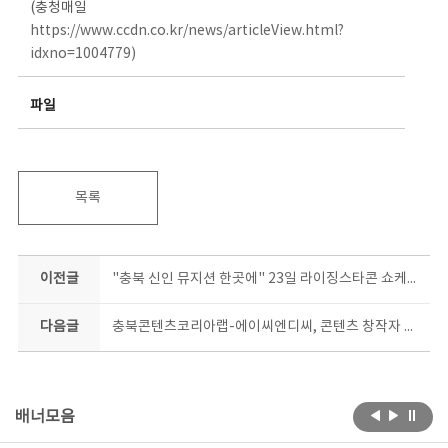
(충청매일
https://www.ccdn.co.kr/news/articleView.html?
idxno=1004779)
파일
목록
이전글
"충북 신인 뮤지션 한곳에" 23일 라이징스타콘 쇼케이스
다음글
충북콘텐츠코리아랩-에이씨엔디씨, 콘텐츠 창작자 육성 업무협약
배너모음