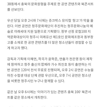
38동에서 충북의 문화원형을 주제로 한 공연 콘텐츠와 북콘서트
를 선보인다.
우선 당일 오후 2시와 7시에는 쥬크박스 뮤지컬 ‘창고’가 막을 올
린다. 이번 공연은 청주문화재단이 추진하는 청주문화나눔의 예
술로 미래세대 지원 일환으로 기획됐다. 정부 선정 로컬100 지
역문화대상이자 청주시 미래유산 제1호인 문화제조창과 동부창
고를 소재로 한 공연 콘텐츠를 더 많은 청소년들이 경험할 수 있
게 하고자 했다.
감독과 기획에 이혜연, 작곡가 윤학준, 연출가 천은영 등이 제작
에 참여하고 청주 출신의 팝페라 가수 최진호 등이 출연하는 이
번 공연은 120석 전석 무료로 진행되며, 오후 2시 공연은 수능을
마친 수험생 대상 단체 관람 우선으로, 오후 7시 공연은 청소년
을 비롯한 청주시민 누구나 함께할 수 있다.
같은 날 오후 6시에는 ‘이야기가 있는 콘텐츠 충북 100’ 북콘서
트를 같은 장소에서 개최한다.