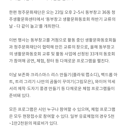
한편 청주문화재단은 오는 23일 오후 2~5시 동부창고 36동 청
주생활문화센터에서 ‘동부창고 생활문화동호회 하반기 교류의
날 - 다 같이 놀고’를 개최한다.
이번 행사는 동부창고를 거점으로 활동 중인 생활문화동호회들
과 청주문화재단이 협력해 만든 교류의 장으로, 올해 동부창고
의 생활문화동호회 교류 및 활동 사업에 선정된 33개의 동호회
가 참여해 공연, 체험, 장터 등 다채로운 프로그램을 펼친다.
이날 보존화 크리스마스 리스 만들기(플라워 랩소디), 백드롭 아
트, 트리 그리기·나만의 곰돌이 꾸미기(그림모은), 와이어 악세
서리 제작·도자기 풍경 만들기 등 다채로운 체험 프로그램들이
준비돼 있다.
모든 프로그램은 시민 누구나 참여할 수 있으며, 체험 프로그램
은 모두 현장접수로 참여할 수 있다. 일부 유료체험의 경우 5천
~1만2천원의 재료비가 있다.