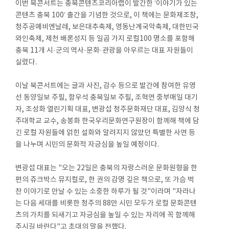
이번 북콘서트는 충북콘텐츠코리아랩이 발간한 ‘이야기가 있는
콘텐츠 충북 100’ 출간을 기념한 것으로, 이 책에는 문화제조창,
청주공예비엔날레, 보은대추축제, 영동난계국악축제, 대한민국
와인축제, 제천 배론성지 등 일곱 가지 로컬100 명소를 포함해
충북 11개 시·군의 역사·문화·관광을 아우르는 대표 자원들이
실렸다.
이날 북콘서트에는 글과 사진, 감수 등으로 발간에 참여한 유영
선 동양일보 주필, 함우석 충북일보 주필, 조혁연 중부매일 대기
자, 조성화 열린기획 대표, 변광섭 청주문화재단 대표, 김양식 청
주대학교 교수, 송봉화 한국우리문화연구원장이 함께해 책에 담
긴 로컬 자원들에 얽힌 설화와 알려지지 않았던 특별한 사연 등
을 나누며 시민의 문화적 자긍심을 높일 예정이다.
변광섭 대표는 "오는 22일은 충북의 자랑스러운 문화원형을 한
편의 쥬크박스 뮤지컬로, 한 권의 감명 깊은 책으로, 또 가슴 벅
찬 이야기로 만날 수 있는 소중한 하루가 될 것"이라며 "자라나
는 다음 세대를 비롯한 청주의 88만 시민 모두가 로컬 문화콘텐
츠의 가치를 되새기고 자긍심을 높일 수 있는 자리에 꼭 함께해
주시길 바란다"고 초대의 말을 전했다.