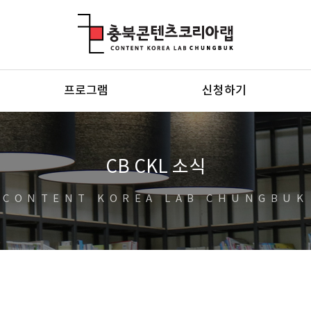
충북콘텐츠코리아랩
프로그램
신청하기
CB CKL 소식
CONTENT KOREA LAB CHUNGBUK