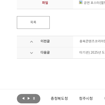
파일
공연 포스터(멜팅
목록
이전글
충북콘텐츠코리아랩 운
다음글
타기관) 2025년
아랩
문화체육관광부
충청북도청
청주시청