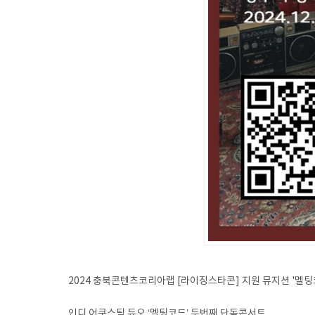
2024 충북콘텐츠코리아랩 [라이징스타콘] 지원 뮤지션 '멜
인디 어쿠스틱 듀오 ‘멜팅코드’ 두번째 단독콘서트