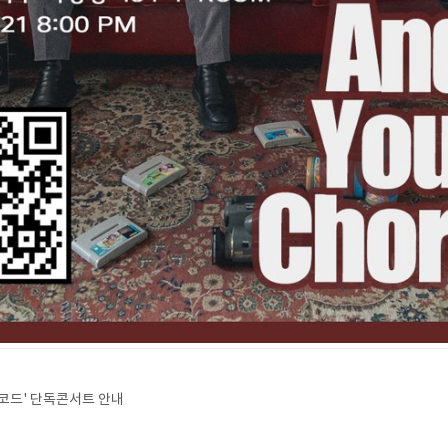
팅코드' 단독콘서트 안내