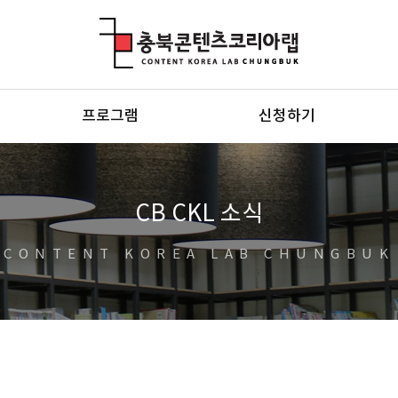
충북콘텐츠코리아랩
프로그램
신청하기
CB CKL 소식
CONTENT KOREA LAB CHUNGBUK