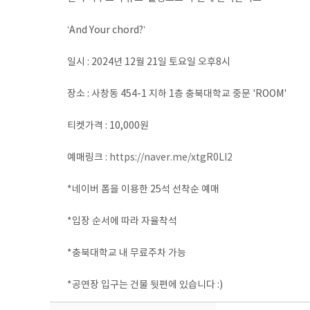
‘And Your chord?’
일시 : 2024년 12월 21일 토요일 오후8시
장소 : 사창동 454-1 지하 1층 충북대학교 중문 'ROOM'
티켓가격 : 10,000원
예매링크 :
https://naver.me/xtgR0LI2
*네이버 폼을 이용한 25석 선착순 예매
*입장 순서에 따라 자율착석
*충북대학교 내 무료주차 가능
*공연장 입구는 건물 뒷편에 있습니다 :)