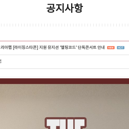
공지사항
코리아랩 [라이징스타콘] 지원 뮤지션 '멜팅코드' 단독콘서트 안내
랩