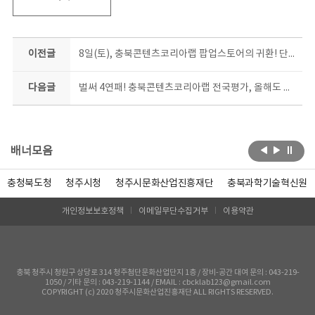
이전글
8일(토), 충북콘텐츠코리아랩 팝업스토어의 귀환! 단 9일간의 깜짝 마켓, 놓치지 마세요~
다음글
벌써 4연패! 충북콘텐츠코리아랩 전국평가, 올해도 최고등급
배너모음
충청북도청
청주시청
청주시문화산업진흥재단
충북과학기술혁신원
개인정보보호정책
이메일무단수집거부
이용약관
충북 청주시 청원구 상당로 314 청주첨단문화산업단지 1층 / 장비-공간 대여 문의 : 043-219-
1050 / 기타 문의 : 043-219-1144 / EMAIL : cbcklab123@gmail.com
COPYRIGHT (c) 2020 청주시문화산업진흥재단 ALL RIGHTS RESERVED.