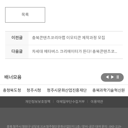
목록
이전글
충북콘텐츠코리아랩 이모티콘 제작과정 모집
다음글
차세대 메타버스 크리에이터가 뜬다! 충북콘텐츠코리아랩 메타버스 크리에이터 대모집
배너모음
충청북도청
청주시청
청주시문화산업진흥재단
충북과학기술혁신원
개인정보보호정책
이메일무단수집거부
이용약관
충북 청주시 청원구 상당로 314 청주첨단문화산업단지 1층 / 장비-공간 대여 문의 : 043-219-