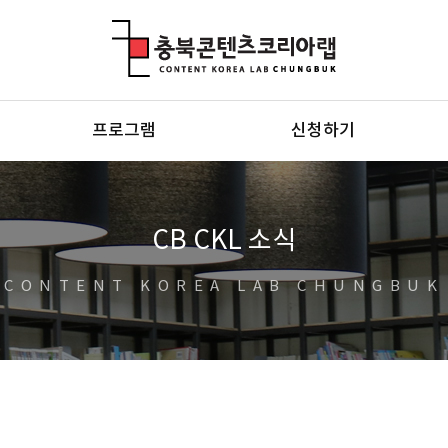
충북콘텐츠코리아랩
프로그램
신청하기
CB CKL 소식
CONTENT KOREA LAB CHUNGBUK