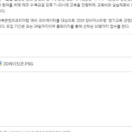
3D메이킷콘.PNG