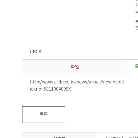
CBCKL
파일
http://www.ccdn.co.kr/news/articleView.html?
idxno=581100#09SX
목록