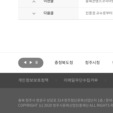
이전글
충북콘텐츠코리아랩 
다음글
진중권 교수로부터 
아랩
문화체육관광부
충청북도청
청주시청
개인정보보호정책
이메일무단수집거부
충북 청주시 청원구 상당로 314 청주첨단문화산업단지 1층 / 장비-공간 대여 문
COPYRIGHT (c) 2020 청주시문화산업진흥재단 ALL RIGHTS R