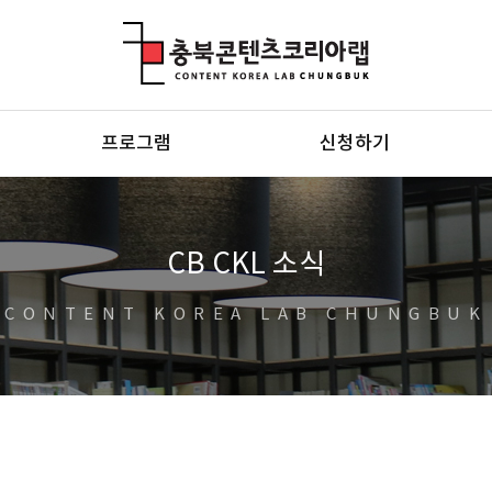
충북콘텐츠코리아랩
프로그램
신청하기
CB CKL 소식
CONTENT KOREA LAB CHUNGBUK