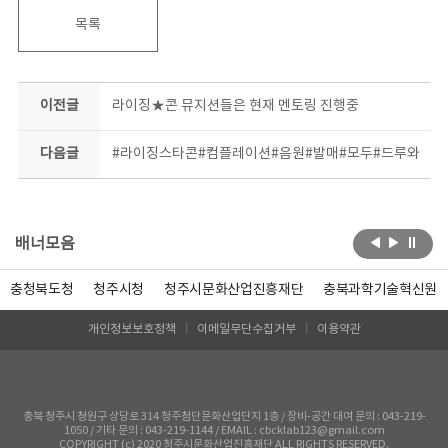
목록
이전글
라이징★콘 뮤지션들은 현재 멘토링 진행중
다음글
#라이징스타콘#컴플레이션#음원#발매#모두#드루와
배너모음
충청북도청
청주시청
청주시문화산업진흥재단
충북과학기술혁신원
개인정보보호정책
이메일무단수집거부
이용약관
충북 청주시 청원구 상당로 314 청주첨단문화산업단지 1층 / 장비-공간 대여 문의 : 043-219-
1050 / 기타 문의 : 043-219-1144 / EMAIL : cbcklab123@gmail.com
COPYRIGHT (c) 2020 청주시문화산업진흥재단 ALL RIGHTS RESERVED.