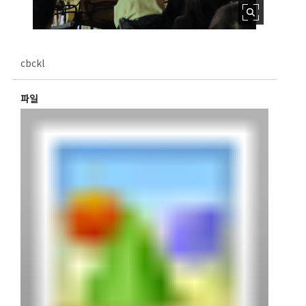
cbckl
파일