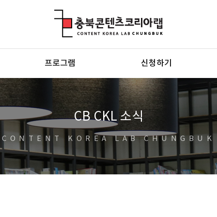
충북콘텐츠코리아랩
프로그램
신청하기
CB CKL 소식
CONTENT KOREA LAB CHUNGBUK