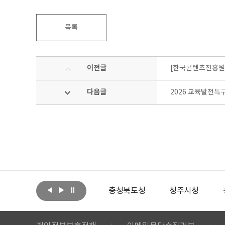
목록
이전글
[한국콘텐츠진흥원]
다음글
2026 교육발전특
아랩
문화체육관광부
충청북도청
청주시청