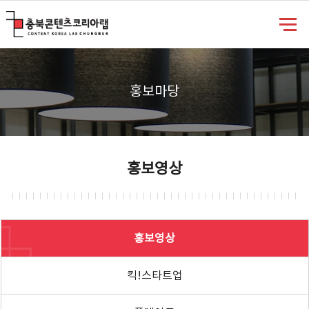
충북콘텐츠코리아랩
홍보마당
홍보영상
홍보영상
킥!스타트업