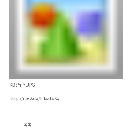
KBS뉴스.JPG
http://me2.do/F4x3LsXq
목록