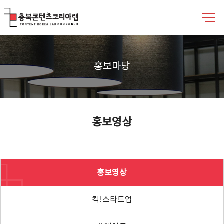
충북콘텐츠코리아랩
홍보마당
홍보영상
홍보영상
킥!스타트업