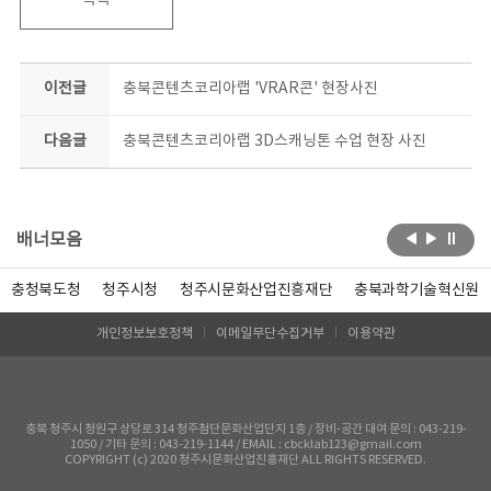
목록
이전글
충북콘텐츠코리아랩 'VRAR콘' 현장사진
다음글
충북콘텐츠코리아랩 3D스캐닝톤 수업 현장 사진
배너모음
충청북도청
청주시청
청주시문화산업진흥재단
충북과학기술혁신원
개인정보보호정책
이메일무단수집거부
이용약관
충북 청주시 청원구 상당로 314 청주첨단문화산업단지 1층 / 장비-공간 대여 문의 : 043-219-
1050 / 기타 문의 : 043-219-1144 / EMAIL : cbcklab123@gmail.com
COPYRIGHT (c) 2020 청주시문화산업진흥재단 ALL RIGHTS RESERVED.