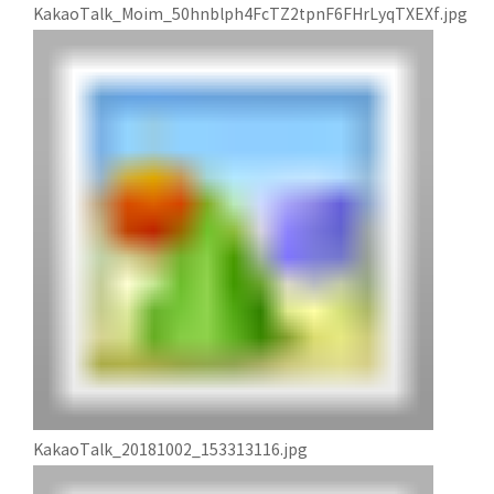
KakaoTalk_Moim_50hnblph4FcTZ2tpnF6FHrLyqTXEXf.jpg
KakaoTalk_20181002_153313116.jpg