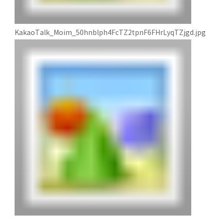
KakaoTalk_Moim_50hnblph4FcTZ2tpnF6FHrLyqTZjgd.jpg