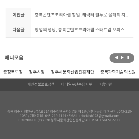
이전글
충북콘텐츠코리아랩 창업․캐릭터 필두로 올해의 지원사업 개시
다음글
창업의 명당, 충북콘텐츠코리아랩 스타트업 오피스 무료 분양
배너모음
충청북도청
청주시청
청주시문화산업진흥재단
충북과학기술혁신원
개인정보보호정책
이메일무단수집거부
이용약관
충북 청주시 청원구 상당로 314 청주첨단문화산업단지 1층 / 장비-공간 대여 문의 : 043-219-
1050 / 기타 문의 : 043-219-1144 / EMAIL : cbcklab123@gmail.com
COPYRIGHT (c) 2020 청주시문화산업진흥재단 ALL RIGHTS RESERVED.