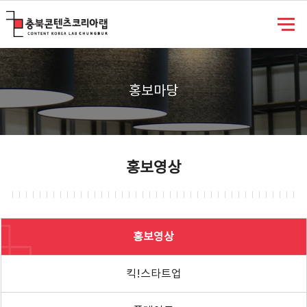
충북콘텐츠코리아랩
홍보마당
홍보영상
홍보영상
킥!스타트업