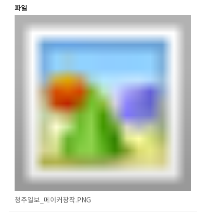
파일
청주일보_메이커창작.PNG