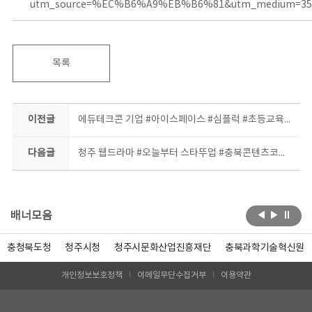
utm_source=%EC%B6%A9%EB%B6%81&utm_medium=35
목록
이전글
에듀테크콘 기업 #아이스페이스 #심플럭 #초등교육박람회 참가
다음글
청주 웹드라마 #오늘부터 스타뚜업 #충북콘텐츠코리아랩 #스타트업오피스
배너모음
충청북도청
청주시청
청주시문화산업진흥재단
충북과학기술혁신원
개인정보보호정책
이메일무단수집거부
이용약관