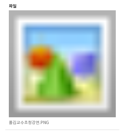
파일
폴김교수초청강연.PNG