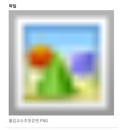
파일
폴김교수초청강연.PNG