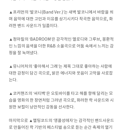
▲프리먼의 ‘발코니(Band Ver.)’는 새벽 발코니에서 바람을 쐬
며 음악에 대한 고민과 이유를 상기시키다 작곡한 음악으로, 화
려한 밴드 사운드가 일품이다.
▲정마필의 ‘BADROOM’은 감각적인 멜로디와 그루브, 몽환적
인 느낌의 음색을 더한 R&B 소울곡으로 어둠 속에서 느끼는 감
정을 잘 녹여냈다.
▲뮤니어처의 ‘좋아해서 그래’는 제목 그대로 좋아하는 사람에
대한 감정이 담긴 곡으로, 밝은 에너지와 웃음이 고막을 사로잡
는다.
▲코커핸즈의 ‘씨티백’은 오토바이를 타고 해를 향해 달리는 모
습을 영화의 한 장면처럼 그려낸 곡으로, 화려한 락 사운드와 시
원한 보컬이 낭만적인 감동을 선사한다.
마지막으로 ▲멜팅코드의 ‘앵콜성애자’는 감각적인 밴드사운드
로 만들어진 락 기반의 페스티벌 송으로 듣는 순간 축제의 열기