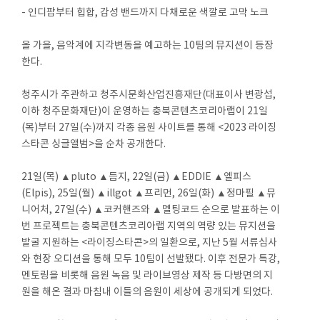
- 인디팝부터 힙합, 감성 밴드까지 다채로운 색깔로 고막 노크
올 가을, 음악계에 지각변동을 예고하는 10팀의 뮤지션이 등장
한다.
청주시가 주관하고 청주시문화산업진흥재단(대표이사 변광섭,
이하 청주문화재단)이 운영하는 충북콘텐츠코리아랩이 21일
(목)부터 27일(수)까지 각종 음원 사이트를 통해 <2023 라이징
스타콘 싱글앨범>을 순차 공개한다.
21일(목) ▲pluto ▲듬지, 22일(금) ▲EDDIE ▲엘피스
(Elpis), 25일(월) ▲illgot ▲프리먼, 26일(화) ▲정마필 ▲뮤
니어처, 27일(수) ▲코커핸즈와 ▲멜팅코드 순으로 발표하는 이
번 프로젝트는 충북콘텐츠코리아랩 지역의 역량 있는 뮤지션을
발굴 지원하는 <라이징스타콘>의 일환으로, 지난 5월 서류심사
와 현장 오디션을 통해 모두 10팀이 선발됐다. 이후 전문가 특강,
멘토링을 비롯해 음원 녹음 및 라이브영상 제작 등 다방면의 지
원을 해온 결과 마침내 이들의 음원이 세상에 공개되게 되었다.