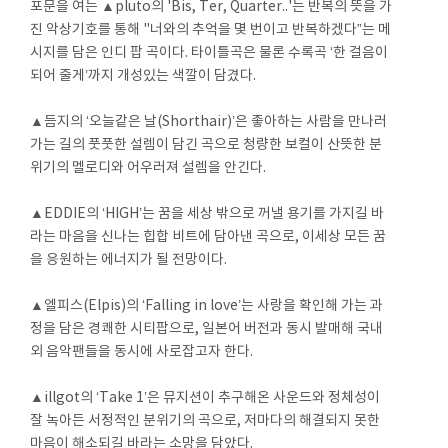
포문을 여는 ▲pluto의 'Bis, Ter, Quarter..'는 반복의 뜻을 가
진 악상기호를 통해 "너와의 추억을 몇 번이고 반복하겠다”는 메
시지를 담은 인디 팝 곡이다. 타이틀곡은 물론 수록곡 ‘한 걸음이
되어 줄게’까지 개성있는 색깔이 담겼다.
▲듬지의 ‘오늘같은 날(Shorthair)’은 좋아하는 사람을 만나러
가는 길의 풋풋한 설렘이 담긴 곡으로 청량한 보컬이 산뜻한 분
위기의 멜로디와 어우러져 설렘을 안긴다.
▲EDDIE의 ‘HIGH’는 꿈을 세상 밖으로 꺼낼 용기를 가지길 바
라는 마음을 신나는 힙합 비트에 담아낸 곡으로, 이세상 모든 꿈
을 응원하는 에너지가 될 전망이다.
▲엘피스(Elpis)의 ‘Falling in love’는 사랑을 확인해 가는 과
정을 담은 경쾌한 시티팝으로, 일본어 버전과 동시 발매해 국내
외 음악팬들을 동시에 사로잡고자 한다.
▲illgot의 ‘Take 1’은 뮤지션이 추구해온 사운드와 정체성이
잘 녹아든 서정적인 분위기의 곡으로, 저마다의 해결되지 못한
마음이 해소되길 바라는 소망을 담았다.