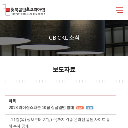
충북콘텐츠코리아랩
CB CKL 소식
보도자료
보도자료 상세보기 - 제목, 담당부서, 담당자, 담당연락처, 내용, 첨부파일 정보 제공
제목
2023 라이징스타콘 10팀 싱글앨범 발매
- 21일(목) 정오부터 27일(수)까지 각종 온라인 음원 사이트 통
해 순차 공개