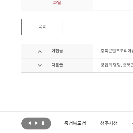
파일
목록
이전글
충북콘텐츠코리아랩
다음글
창업의 명당, 충북
아랩
문화체육관광부
충청북도청
청주시청