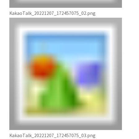
KakaoTalk_20221207_172457075_02.png
KakaoTalk_20221207_172457075_03.png