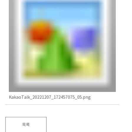
KakaoTalk_20221207_172457075_05.png
목록