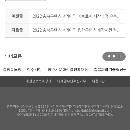
이전글
2022 충북콘텐츠코리아랩 아트토이 제작과정 우수작품 공개
다음글
2022 충북콘텐츠코리아랩 융합콘텐츠 제작지원 결과물 공개
배너모음
충청북도청
청주시청
청주시문화산업진흥재단
충북과학기술혁신원
개인정보보호정책
이메일무단수집거부
이용약관
충북 청주시 청원구 상당로 314 청주첨단문화산업단지 1층 / 장비-공간 대여 문의 : 043-219-
1050 / 기타 문의 : 043-219-1144 / EMAIL : cbcklab123@gmail.com
COPYRIGHT (c) 2020 청주시문화산업진흥재단 ALL RIGHTS RESERVED.