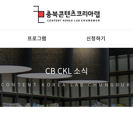
충북콘텐츠코리아랩
프로그램
신청하기
CB CKL 소식
CONTENT KOREA LAB CHUNGBUK