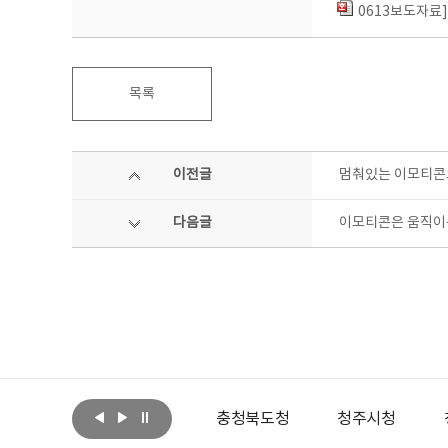
0613보도자료
목록
이전글
멈춰있는 이모티콘으
다음글
이모티콘은 움직이
육관광부
충청북도청
청주시청
청주시문화산업진