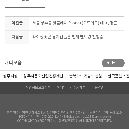
목록
이전글
서울 성수동 핫플레이스 or.er(오르에르) 대표, 명품클래스 3회차 강연!
다음글
라이징★콘 뮤지션들은 현재 멘토링 진행중
배너모음
청주시청
청주시문화산업진흥재단
충북과학기술혁신원
한국콘텐츠
개인정보보호정책
이메일무단수집거부
이용약관
충북 청주시 청원구 상당로 314 청주첨단문화산업단지 1층 / 장비-공간 대여 문의 : 043-219-
1050 / 기타 문의 : 043-219-1144 / EMAIL : cbcklab123@gmail.com
COPYRIGHT (c) 2020 청주시문화산업진흥재단 ALL RIGHTS RESERVED.