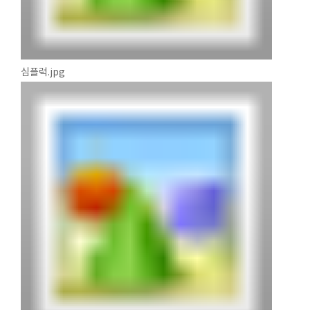
심플럭.jpg