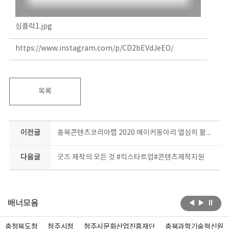
심플럭1.jpg
https://www.instagram.com/p/CD2bEVdJeEO/
목록
이전글
충북콘텐츠코리아랩 2020 메이커동아리 열심히 활동중 #사고다발지역 #포토존
다음글
굿즈 제작의 모든 것 #킥스타트업#콘텐츠제작지원
배너모음
충청북도청
청주시청
청주시문화산업진흥재단
충북과학기술혁신원