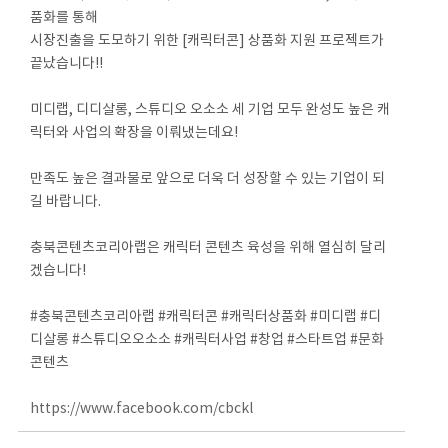
품화를 통해
시장진출을 도모하기 위한 [캐릭터콘] 상품화 지원 프로젝트가
끝났습니다!!
⠀
미디랩, 디디살롱, 스튜디오 오소소 세 기업 모두 완성도 높은 캐
릭터와 사업의 확장을 이뤄냈는데요!
⠀
만족도 높은 결과물로 앞으로 더욱 더 성장할 수 있는 기업이 되
길 바랍니다.
⠀
충북콘텐츠코리아랩은 캐릭터 콘텐츠 육성을 위해 열심히 달리
겠습니다!
⠀
#충북콘텐츠코리아랩 #캐릭터콘 #캐릭터상품화 #미디랩 #디
디살롱 #스튜디오오소소 #캐릭터사업 #창업 #스타트업 #문화
콘텐츠
https://www.facebook.com/cbckl