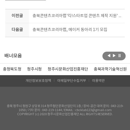
이전글
충북콘텐츠코리아랩'킥!스타트업 콘텐츠 제작 지원' 스타트
다음글
충북콘텐츠코리아랩, 메이커 동아리 1기 모집
배너모음
충청북도청
청주시청
청주시문화산업진흥재단
충북과학기술혁신원
개인정보보호정책
이메일무단수집거부
이용약관
충북 청주시 청원구 상당로 314 청주첨단문화산업단지 1층 / 장비-공간 대여 문의 : 043-219-
1050 / 기타 문의 : 043-219-1144 / EMAIL : cbcklab123@gmail.com
COPYRIGHT (c) 2020 청주시문화산업진흥재단 ALL RIGHTS RESERVED.