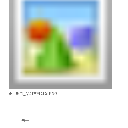
중부매일_부기즈발대식.PNG
목록