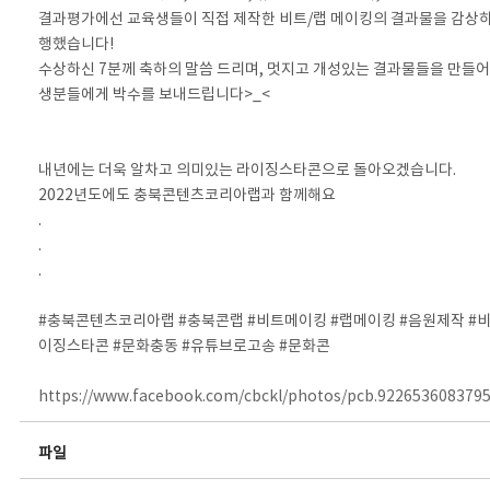
결과평가에선 교육생들이 직접 제작한 비트/랩 메이킹의 결과물을 감상하
행했습니다!
수상하신 7분께 축하의 말씀 드리며, 멋지고 개성있는 결과물들을 만들어
생분들에게 박수를 보내드립니다>_<
⠀
⠀
내년에는 더욱 알차고 의미있는 라이징스타콘으로 돌아오겠습니다.
2022년도에도 충북콘텐츠코리아랩과 함께해요
.
.
.⠀
⠀
#충북콘텐츠코리아랩 #충북콘랩 #비트메이킹 #랩메이킹 #음원제작 #
이징스타콘 #문화충동 #유튜브로고송 #문화콘
https://www.facebook.com/cbckl/photos/pcb.922653608379
파일