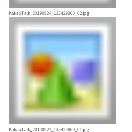
KakaoTalk_20190924_135429860_02.jpg
KakaoTalk_20190924_135429860_01.jpg