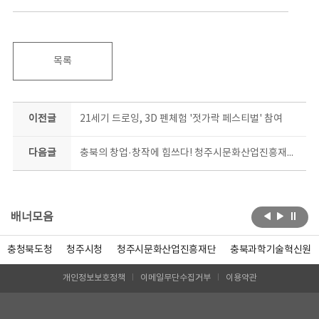
목록
이전글
21세기 드로잉, 3D 펜체험 '젓가락 페스티벌' 참여
다음글
충북의 창업·창작에 힘쓰다! 청주시문화산업진흥재단 - 청주대학교
배너모음
충청북도청
청주시청
청주시문화산업진흥재단
충북과학기술혁신원
개인정보보호정책
이메일무단수집거부
이용약관