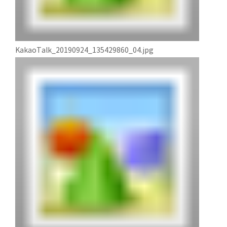
KakaoTalk_20190924_135429860_04.jpg