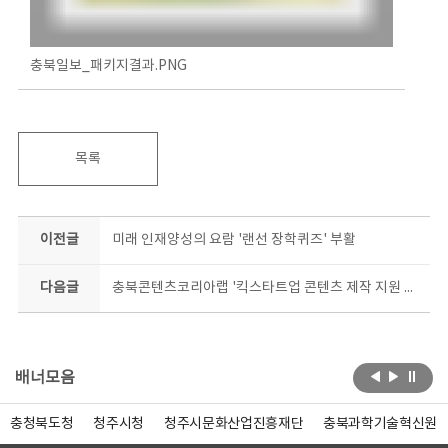
충북일보_패키지결과.PNG
목록
이전글
미래 인재양성의 요람 '랜선 장학퀴즈' 부활
다음글
충북콘텐츠코리아랩 '킥스타트업 콘텐츠 제작 지원 사업' 6개사 모두 합격
배너모음
충청북도청
청주시청
청주시문화산업진흥재단
충북과학기술혁신원