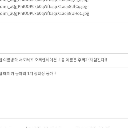
oim_aQgPhlUOK0xb0qWfbsqrX1aqn8gPg6.jpg
oim_aQgPhlUOK0xb0qWfbsqrX1aqn8dfCq.jpg
oim_aQgPhlUOK0xb0qWfbsqrX1aqn8UHoC.jpg
여름방학 서포터즈 오리엔테이션~! 올 여름은 우리가 책임진다!!
메이커 동아리 1기 장려상 공개!!