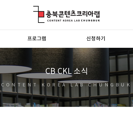
충북콘텐츠코리아랩
프로그램
신청하기
CB CKL 소식
CONTENT KOREA LAB CHUNGBUK