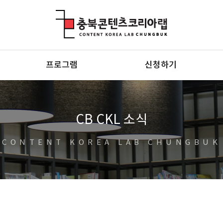
충북콘텐츠코리아랩
프로그램
신청하기
CB CKL 소식
CONTENT KOREA LAB CHUNGBUK