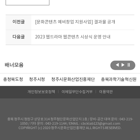
이전글
[문화콘텐츠 예비창업 지원사업] 결과물 공개
다음글
2023 웹드라마 웹콘텐츠 시상식 운영 안내
배너모음
충청북도청
청주시청
청주시문화산업진흥재단
충북과학기술혁신원
개인정보보호정책
이메일무단수집거부
이용약관
충북 청주시 청원구 상당로 314 청주첨단문화산업단지 1층 / 장비-공간 대여 문의 : 043-219-
1050 / 기타 문의 : 043-219-1144 / EMAIL : cbcklab123@gmail.com
COPYRIGHT (c) 2020 청주시문화산업진흥재단 ALL RIGHTS RESERVED.