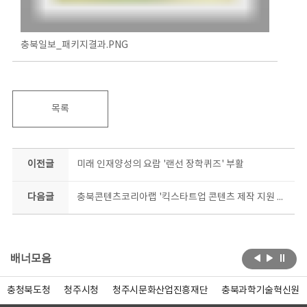
충북일보_패키지결과.PNG
목록
이전글
미래 인재양성의 요람 '랜선 장학퀴즈' 부활
다음글
충북콘텐츠코리아랩 '킥스타트업 콘텐츠 제작 지원 사업' 6개사 모두 합격
배너모음
충청북도청
청주시청
청주시문화산업진흥재단
충북과학기술혁신원