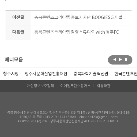
이전글
충북콘텐츠코리아랩 홍보기자단 BOOGIES 5기 발대식
다음글
충북콘텐츠코리아랩 촬영스튜디오 with 청주FC
배너모음
청주시청
청주시문화산업진흥재단
충북과학기술혁신원
한국콘텐츠
개인정보보호정책
이메일무단수집거부
이용약관
충북 청주시 청원구 상당로 314 청주첨단문화산업단지 1층 / 장비-공간 대여 문의 : 043-219-
1050 / 기타 문의 : 043-219-1144 / EMAIL : cbcklab123@gmail.com
COPYRIGHT (c) 2020 청주시문화산업진흥재단 ALL RIGHTS RESERVED.