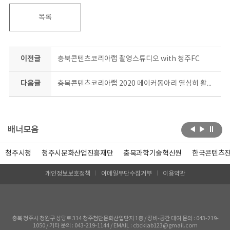
목록
이전글
충북콘텐츠코리아랩 촬영스튜디오 with 청주FC
다음글
충북콘텐츠코리아랩 2020 메이커동아리 열심히 활동중 #사고다발지역 #포토존
배너모음
청주시청
청주시문화산업진흥재단
충북과학기술혁신원
한국콘텐츠
개인정보보호정책
이메일무단수집거부
이용약관
충북 청주시 청원구 상당로 314 청주첨단문화산업단지 1층 / 장비-공간 대여 문의 : 043-219-
1050 / 기타 문의 : 043-219-1144 / EMAIL : cbcklab123@gmail.com