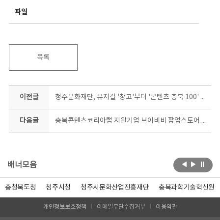
파일
목록
이전글
청주문화재단, 뮤지컬 '창고'부터 '콘텐츠 충북 100' 북콘서트까지
다음글
충북콘텐츠코리아랩 지원기업 브이비비 팝업스토어 현백서 만난다
배너모음
충청북도청
청주시청
청주시문화산업진흥재단
충북과학기술혁신원
개인정보보호정책
이메일무단수집거부
이용약관