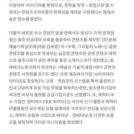
지원하며 ‘아이디어를 창작으로, 창작을 창직‧창업으로’를 지
향하는 콘텐츠코리아랩의 정체성을 제대로 구현했다는 점에서
높은 점수를 받았다.
더불어 새로운 우수 콘텐츠 발굴 면에서도 빛났다. 지역 문화원
형인 충주 탄금대와 우륵을 활용하여 콘텐츠를 제작한 ‘(주)문화
예술기획살로메(대표 김세영)’의 <우륵, 그리움의 노래>는 음원
콘텐츠를 중심으로 파생되는 실감형 콘텐츠와 공연 콘텐츠 제작
으로 충주시와의 공연 계약을 통한 쇼케이스까지 개최했고, 충
북테크노파크에서 주관하는 <예술과 기술의 융합>에서 강연과
콘텐츠 시연회를 갖기도 했다. 또한 에듀테크기업 ‘㈜아카데미
닥터(대표 정승현)’는 교육ㆍ학습관리 시스템을 특허 출원하고
전국 150여개 유료 가입 학원을 확보하는한편, 중소벤처기업부
비대면 바우처 플랫폼 공급기업으로도 선정됐다. 또, 캐릭터 우
수 기업인 ‘윈터버드(대표 최미지)’는 네이버 인기 웹툰과 캐릭터
IP를활용한 보드게임 상품 컬래버로 크라우드 펀딩을 성공시켰
고, 캐릭터 상품화 사업으로 베리냥ㆍ앙버터냥 등 다양한 상품
군을 제작하며 두터운 마니아층을 형성했다.