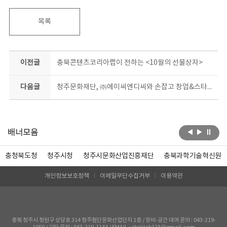
목록
이전글
충북콘텐츠코리아랩이 전하는 <10월의 선물상자>
다음글
청주문화재단, ㈜에이씨엔디씨와 손잡고 창업&스타트업 집중 육성
배너모음
충청북도청
청주시청
청주시문화산업진흥재단
충북과학기술혁신원
개인정보보호정책
이메일무단수집거부
이용약관
충북 청주시 청원구 상당로 314 청주첨단문화산업단지 1층 / 장비-공간 대여 문의 : 043-219-