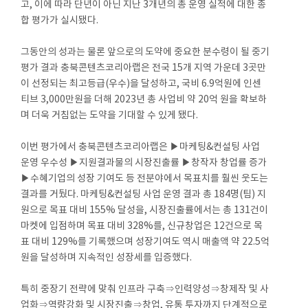
고, 이에 따라 단년이 아닌 지난 3개년의 총 운영 실적에 대한 종
합 평가가 실시됐다.
그동안의 성과는 물론 앞으로의 도약에 중요한 분수령이 될 중기
평가 결과 충북콘텐츠코리아랩은 전국 15개 지역 가운데 3곳만
이 선정되는 최고등급(우수)을 달성하고, 국비 6.9억원에 인센
티브 3,000만원을 더해 2023년 총 사업비 약 20억 원을 확보하
며 더욱 거침없는 도약을 기대할 수 있게 됐다.
이번 평가에서 충북콘텐츠코리아랩은 ▶마케팅&컨설팅 사업
운영 우수성 ▶지원결과물의 시장진출률 ▶창작자 창업률 증가
▶수혜기업의 성장 기여도 등 전분야에서 목표치를 훨씬 웃도는
결과를 거뒀다. 마케팅&컨설팅 사업 운영 결과 총 184명(팀) 지
원으로 목표 대비 155% 달성을, 시장진출률에서는 총 131건이
마켓에 입점하며 목표 대비 328%를, 신규창업은 12건으로 목
표 대비 129%를 기록했으며 성장기여도 역시 매출액 약 22.5억
원을 달성하며 지속적인 성장세를 입증했다.
특히 중장기 전략에 맞춰 인프라 구축⇒인력양성⇒창제작 및 사
업화⇒역량강화 및 시장진출⇒창업, 유통 투자까지 단계적으로