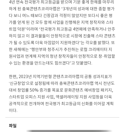
4년 연속 전국평가 최고등급을 받으며 기분 좋게 한해를 마무리
하게 된 충북콘텐츠코리아랩은 “3개년의 성과에 대한 종합 평가
다 보니 여느 때보다 긴장감과 걱정이 많았지만 또다시 좋은 평
가를 얻게 된 건 모두 함께 사업을 진행해온 지역 창작자와 스타
트업 덕분”이라며 “전국평가 최고등급 4연패에 만족하거나 안주
하지 않고 이 결과물들이 안정적으로 시장에 진출해 스타 콘텐츠
가 될 수 있도록 더욱 아낌없이 지원하겠다”는 각오를 밝혔다. 또
한 새해에는 “행안부와 청주시가 추진하는 로컬 크리에이터 지
원사업과 연계해 지역의 청년 창작자들이 안정적으로 창·취업할
수 있는 환경을 만드는데도 힘쓰겠다”고 덧붙였다.
한편, 2023년 지역기반형 콘텐츠코리아랩의 공통 성과지표가
‘신규창업’으로 설정됨에 따라 충북콘텐츠코리아랩 역시 전년도
대비 창업률 50% 증가를 목표로 문화콘텐츠 예비창업 패키지,
스타트업 오피스 지원 사업, 엑셀러레이팅 지원 사업등을 더욱
공격적으로 전개하며 전국평가 최고등급의 신화를 이어갈 계획
이다.
파일