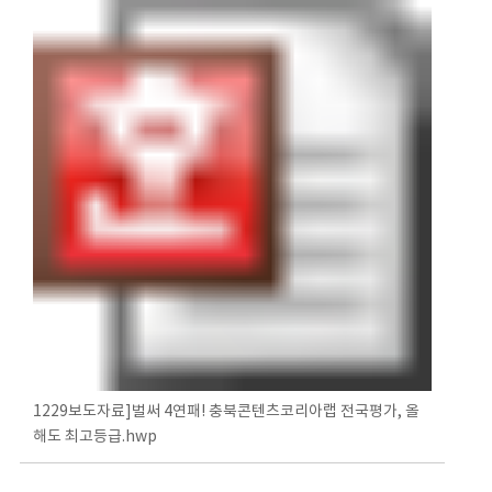
1229보도자료]벌써 4연패! 충북콘텐츠코리아랩 전국평가, 올
해도 최고등급.hwp