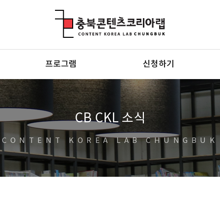
충북콘텐츠코리아랩
프로그램
신청하기
CB CKL 소식
CONTENT KOREA LAB CHUNGBUK