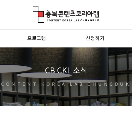
충북콘텐츠코리아랩
프로그램
신청하기
CB CKL 소식
CONTENT KOREA LAB CHUNGBUK