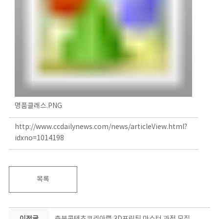
명품클래스.PNG
http://www.ccdailynews.com/news/articleView.html?
idxno=1014198
목록