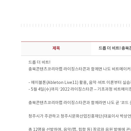
보도자료 상세보기 - 제목, 담당부서, 담당자, 담당연락처, 내용, 첨부파일 정보 제공
제목
드롭 더 비트! 충
드롭 더 비트!
충북콘텐츠코리아랩 라이징스타콘과 함께면 나도 비트메이커
- 에이블톤(Ableton Live11) 활용, 음악·비트 이론부터 
- 5월 4일(수)까지 ‘2022 라이징스타콘 – 기초과정 비트메이
충북콘텐츠코리아랩 라이징스타콘과 함께라면 나도 곧 ‘코드 쿤
청주시가 주관하고 청주시문화산업진흥재단(대표이사 박상언)이 
총 12명을 선발하며, 음악(랩, 힙합 등) 장르와 음원 발매에 