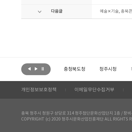
다음글
예술✕기술, 충북콘
아랩
문화체육관광부
충청북도청
청주시청
개인정보보호정책
이메일무단수집거부
충북 청주시 청원구 상당로 314 청주첨단문화산업단지 1층 / 장비-공간 대여 문
COPYRIGHT (c) 2020 청주시문화산업진흥재단 ALL RIGHTS R