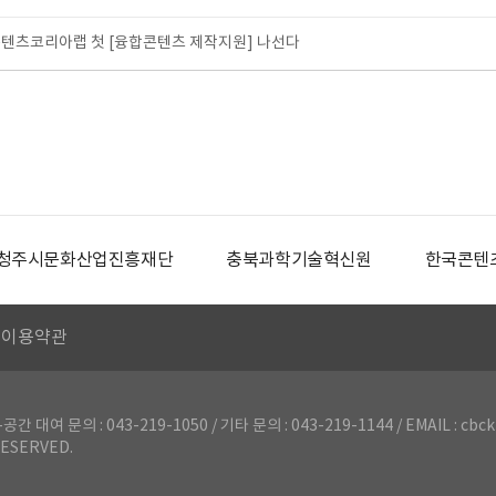
텐츠코리아랩 첫 [융합콘텐츠 제작지원] 나선다
청주시문화산업진흥재단
충북과학기술혁신원
한국콘텐
이용약관
의 : 043-219-1050 / 기타 문의 : 043-219-1144 / EMAIL : cbck
ESERVED.