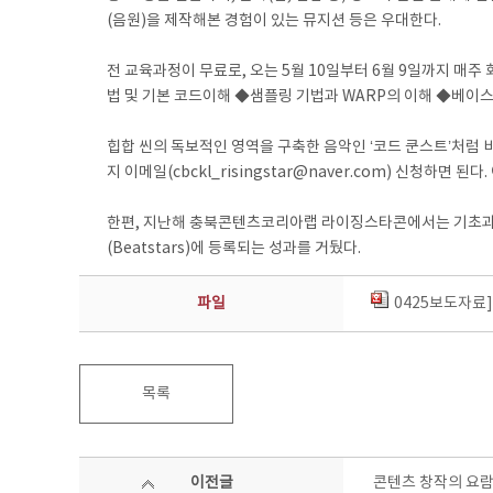
(음원)을 제작해본 경험이 있는 뮤지션 등은 우대한다.
전 교육과정이 무료로, 오는 5월 10일부터 6월 9일까지 매
법 및 기본 코드이해 ◆샘플링 기법과 WARP의 이해 ◆베이
힙합 씬의 독보적인 영역을 구축한 음악인 ‘코드 쿤스트’처럼 
지 이메일(cbckl_risingstar@naver.com) 신청하면
한편, 지난해 충북콘텐츠코리아랩 라이징스타콘에서는 기초과정부
(Beatstars)에 등록되는 성과를 거뒀다.
파일
0425보도자료
목록
이전글
콘텐츠 창작의 요람