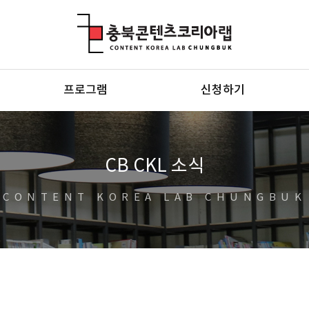
충북콘텐츠코리아랩
프로그램
신청하기
CB CKL 소식
CONTENT KOREA LAB CHUNGBUK