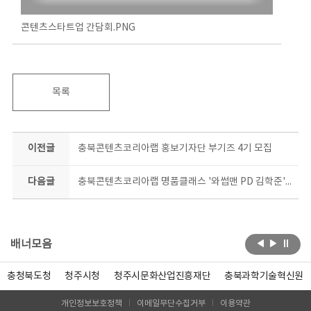
콘텐츠스타트업 간담회.PNG
목록
이전글
충북콘텐츠코리아랩 홍보기자단 부기즈 4기 모집
다음글
충북콘텐츠코리아랩 명품클래스 '와썹맨 PD 김학준' 온다
배너모음
충청북도청
청주시청
청주시문화산업진흥재단
충북과학기술혁신원
개인정보보호정책
이메일무단수집거부
이용약관