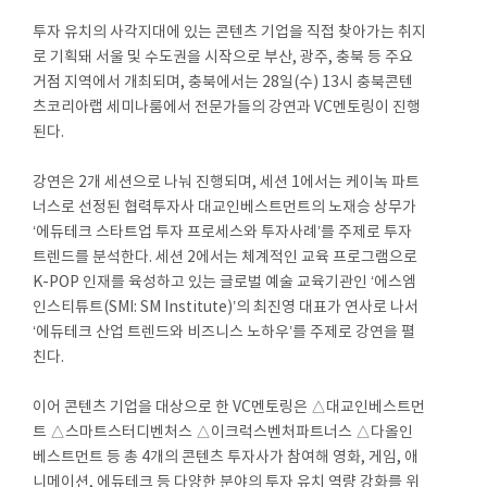
투자 유치의 사각지대에 있는 콘텐츠 기업을 직접 찾아가는 취지
로 기획돼 서울 및 수도권을 시작으로 부산, 광주, 충북 등 주요
거점 지역에서 개최되며, 충북에서는 28일(수) 13시 충북콘텐
츠코리아랩 세미나룸에서 전문가들의 강연과 VC멘토링이 진행
된다.
강연은 2개 세션으로 나눠 진행되며, 세션 1에서는 케이녹 파트
너스로 선정된 협력투자사 대교인베스트먼트의 노재승 상무가
‘에듀테크 스타트업 투자 프로세스와 투자사례’를 주제로 투자
트렌드를 분석한다. 세션 2에서는 체계적인 교육 프로그램으로
K-POP 인재를 육성하고 있는 글로벌 예술 교육기관인 ‘에스엠
인스티튜트(SMI: SM Institute)’의 최진영 대표가 연사로 나서
‘에듀테크 산업 트렌드와 비즈니스 노하우’를 주제로 강연을 펼
친다.
이어 콘텐츠 기업을 대상으로 한 VC멘토링은 △대교인베스트먼
트 △스마트스터디벤처스 △이크럭스벤처파트너스 △다올인
베스트먼트 등 총 4개의 콘텐츠 투자사가 참여해 영화, 게임, 애
니메이션, 에듀테크 등 다양한 분야의 투자 유치 역량 강화를 위