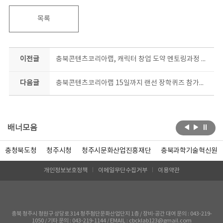
목록
이전글
충북콘텐츠코리아랩, 캐릭터 창업 도약 멘토링과정 참여자 모집
다음글
충북콘텐츠코리아랩 15일까지 랜선 장학퀴즈 참가자 모집
배너모음
충청북도청
청주시청
청주시문화산업진흥재단
충북과학기술혁신원
개인정보보호정책
이메일무단수집거부
이용약관
충북 청주시 청원구 상당로 314 청주첨단문화산업단지 1층 / 장비-공간 대여 문의 : 043-219-
1050 / 기타 문의 : 043-219-1144 / EMAIL : cbcklab123@gmail.com