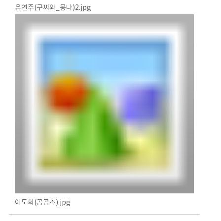
유연주(구찌와_몽나)2.jpg
이도희(곰곰즈).jpg