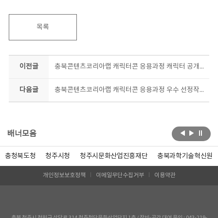
목록
이전글
충북콘텐츠코리아랩 캐릭터콘 응용과정 캐릭터 공개-나콩아콩, 혼란곰, 아기천사_러브
다음글
충북콘텐츠코리아랩 캐릭터콘 응용과정 우수 선정작!! 대박!!
배너모음
충청북도청
청주시청
청주시문화산업진흥재단
충북과학기술혁신원
개인정보보호정책
이메일무단수집거부
이용약관
충북 청주시 청원구 상당로 314 청주첨단문화산업단지 1층 / 장비-공간 대여 문의 : 043-219-