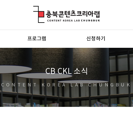
충북콘텐츠코리아랩
프로그램
신청하기
CB CKL 소식
CONTENT KOREA LAB CHUNGBUK